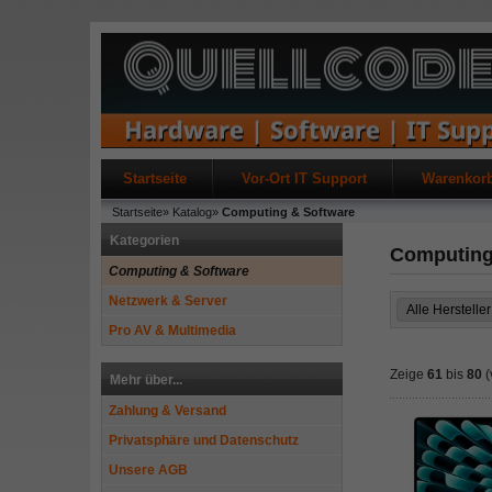
Startseite
Vor-Ort IT Support
Warenkor
Startseite
»
Katalog
»
Computing & Software
Kategorien
Computing
Computing & Software
Netzwerk & Server
Pro AV & Multimedia
Zeige
61
bis
80
(
Mehr über...
Zahlung & Versand
Privatsphäre und Datenschutz
Unsere AGB