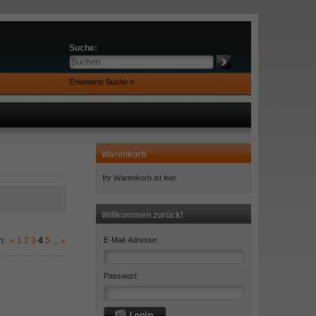
Suche:
Erweiterte Suche »
Warenkorb
Ihr Warenkorb ist leer.
Willkommen zurück!
n:
«
1
2
3
4
5
...
»
E-Mail-Adresse:
Passwort: