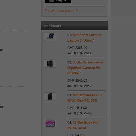
Passwort vergessen?
Bestseller
01.
Microsoft Surface
Laptop 7, Ultra 7
CHF 2368.40
ue
inkl. 8.1 % MwSt.
02.
Joule Performance
HighEnd Gaming PC
RTX5070
CHF 2941.05
inkl. 8.1 % MwSt.
03.
Minisforum MS-S1
MAX, Mini-PC, 2TB
ue
CHF 2811.00
inkl. 8.1 % MwSt.
04.
13 MacBook Neo
(A18), Rosa
CHF 647.85