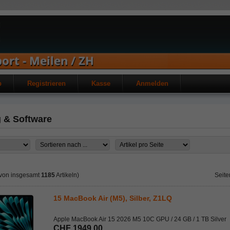
b
Registrieren
Kasse
Anmelden
 & Software
von insgesamt
1185
Artikeln)
Seite
15 MacBook Air (M5), Silber, Z1LQ
Apple MacBook Air 15 2026 M5 10C GPU / 24 GB / 1 TB Silver
CHF 1949.00