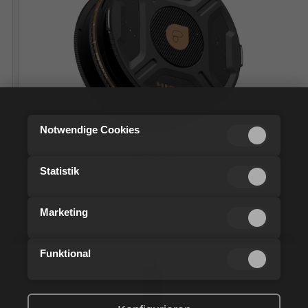
Notwendige Cookies
82mm - Polarized VND 2/5
CHF 214.65
inkl. 8.1 % MwSt.
Statistik
Features:
Pro AV & Multimedia
Mehr auf Ihrer privaten Seite
Marketing
Neue Artikel
Funktional