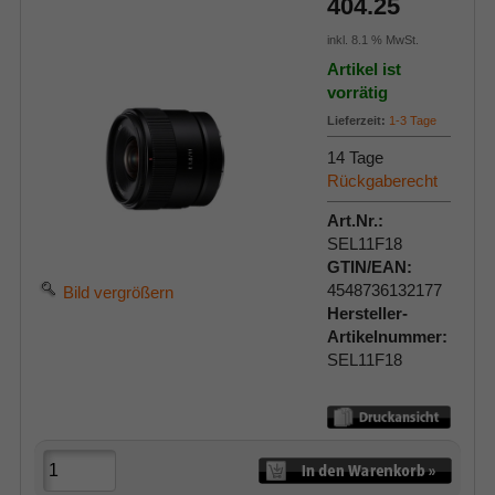
404.25
inkl. 8.1 % MwSt.
Artikel ist
vorrätig
Lieferzeit:
1-3 Tage
14 Tage
Rückgaberecht
Art.Nr.:
SEL11F18
GTIN/EAN:
4548736132177
Bild vergrößern
Hersteller-
Artikelnummer:
SEL11F18