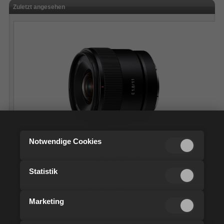
Zuletzt angesehen
Notwendige Cookies
Sony E 11 mm F1.8
CHF 404.25
Statistik
inkl. 8.1 % MwSt.
Features:
Pro AV & Multimedia
Mehr auf Ihrer privaten Seite
Marketing
Neue Artikel